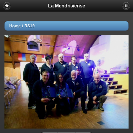
La Mendrisiense
Home
/
RS19