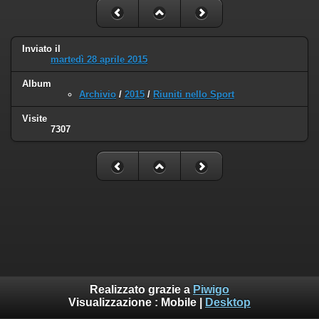
Inviato il
martedì 28 aprile 2015
Album
Archivio
/
2015
/
Riuniti nello Sport
Visite
7307
Realizzato grazie a
Piwigo
Visualizzazione :
Mobile
|
Desktop