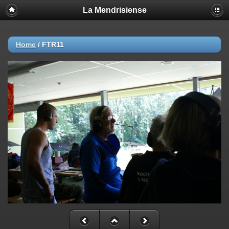
La Mendrisiense
Home
/
FTR11