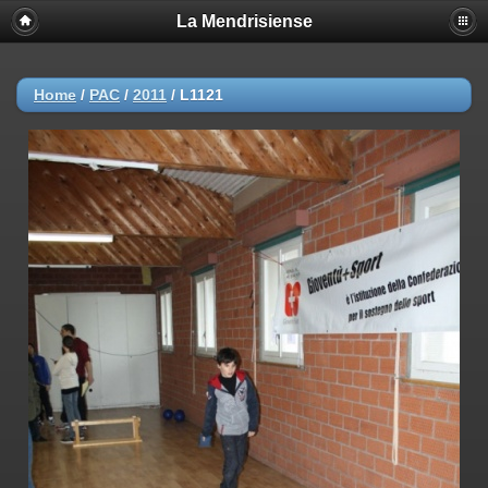
La Mendrisiense
Home
/
PAC
/
2011
/
L1121