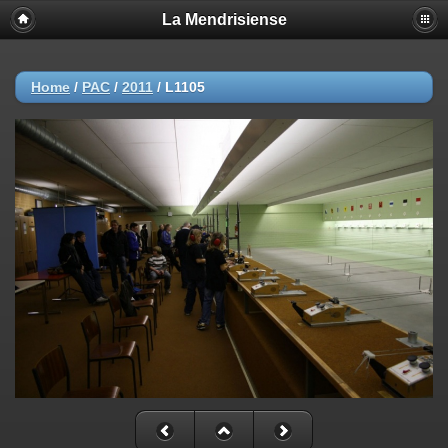
La Mendrisiense
Home
/
PAC
/
2011
/
L1105